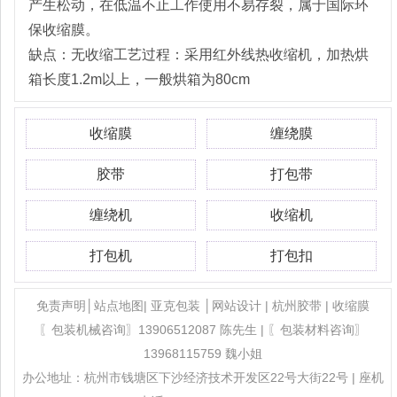
产生松动，在低温不止工作使用不易存裂，属于国际环
保收缩膜。
缺点：无收缩工艺过程：采用红外线热收缩机，加热烘
箱长度1.2m以上，一般烘箱为80cm
收缩膜
缠绕膜
胶带
打包带
缠绕机
收缩机
打包机
打包扣
免责声明│站点地图|
亚克包装
│
网站设计
|
杭州胶带
| 收缩膜
〖包装机械咨询〗
13906512087 陈先生
| 〖包装材料咨询〗
13968115759 魏小姐
办公地址：杭州市钱塘区下沙经济技术开发区22号大街22号 | 座机